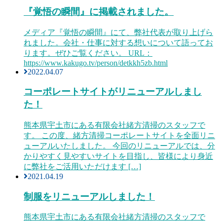
『覚悟の瞬間』に掲載されました。
メディア『覚悟の瞬間』にて、弊社代表が取り上げら
れました。会社・仕事に対する想いについて語ってお
ります。ぜひご覧ください。 URL：
https://www.kakugo.tv/person/detkkh5zb.html
2022.04.07
コーポレートサイトがリニューアルしまし
た！
熊本県宇土市にある有限会社緒方清掃のスタッフで
す。 この度、緒方清掃コーポレートサイトを全面リニ
ューアルいたしました。 今回のリニューアルでは、分
かりやすく見やすいサイトを目指し、皆様により身近
に弊社をご活用いただけます […]
2021.04.19
制服をリニューアルしました！
熊本県宇土市にある有限会社緒方清掃のスタッフで