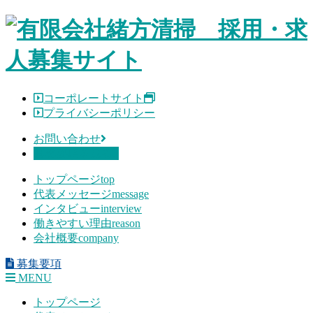
Skip
to
content
コーポレートサイト
プライバシーポリシー
お問い合わせ
募集要項を見る
トップページ
top
代表メッセージ
message
インタビュー
interview
働きやすい理由
reason
会社概要
company
募集要項
MENU
トップページ