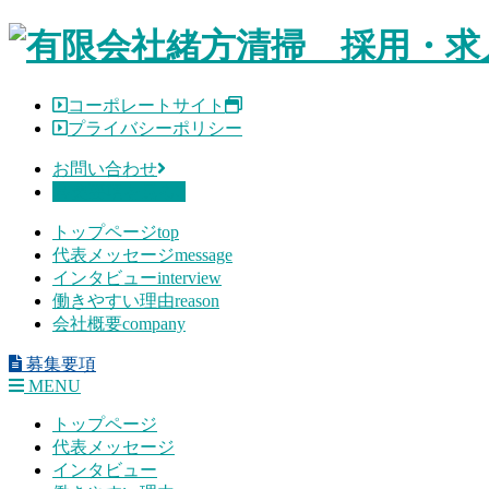
Skip
to
content
コーポレートサイト
プライバシーポリシー
お問い合わせ
募集要項を見る
トップページ
top
代表メッセージ
message
インタビュー
interview
働きやすい理由
reason
会社概要
company
募集要項
MENU
トップページ
代表メッセージ
インタビュー