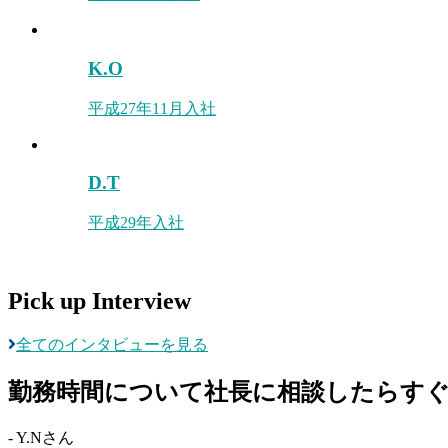
K.O
平成27年11月入社
D.T
平成29年入社
Pick up Interview
全てのインタビューを見る
勤務時間について社長に相談したらす
-
Y.N
さん